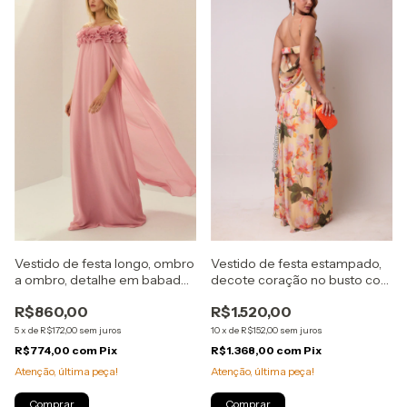
Vestido de festa longo, ombro
Vestido de festa estampado,
a ombro, detalhe em babados
decote coração no busto com
no busto - Rose
alças e detalhe em laço e
R$860,00
R$1.520,00
degagê nas costas - Amarelo
5
x
de
R$172,00
sem juros
10
x
de
R$152,00
sem juros
R$774,00
com
Pix
R$1.368,00
com
Pix
Atenção, última peça!
Atenção, última peça!
Comprar
Comprar