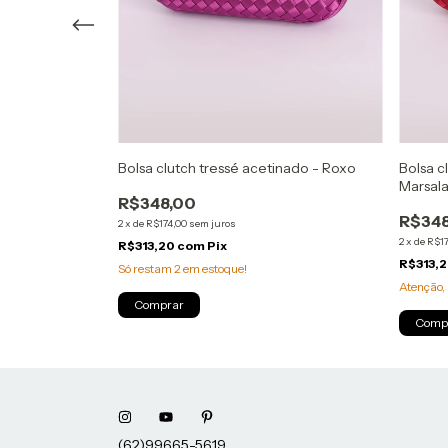
cetinado - Azul
Bolsa clutch tressé acetinado - Roxo
Bolsa c
Marsal
R$348,00
R$348
2
x
de
R$174,00
sem juros
2
x
de
R$17
R$313,20
com
Pix
R$313,
Só restam
2
em estoque!
Atenção, 
Comprar
Comp