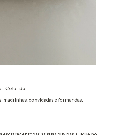
s - Colorido
s, madrinhas, convidadas e formandas.
esclarecer todas as suas dúvidas. Clique no