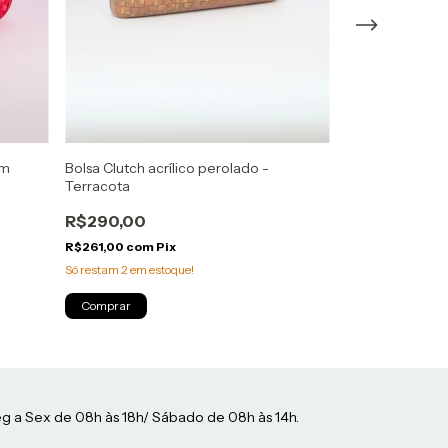
om
Bolsa Clutch acrílico perolado -
Bolsa clutch em
Terracota
R$270,00
R$290,00
R$243,00
com
P
R$261,00
com
Pix
Atenção, última pe
Só restam
2
em estoque!
Comprar
Comprar
g a Sex de 08h às 18h/ Sábado de 08h às 14h.