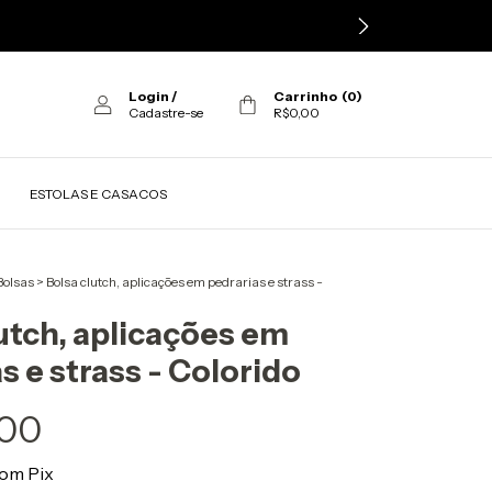
Login
/
Carrinho
(
0
)
Cadastre-se
R$0,00
ESTOLAS E CASACOS
Bolsas
>
Bolsa clutch, aplicações em pedrarias e strass -
utch, aplicações em
s e strass - Colorido
,00
om
Pix