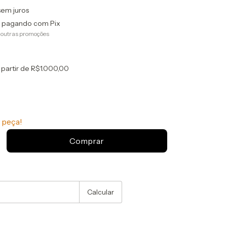
sem juros
pagando com Pix
 outras promoções
 partir de
R$1.000,00
 peça!
:
Alterar CEP
Calcular