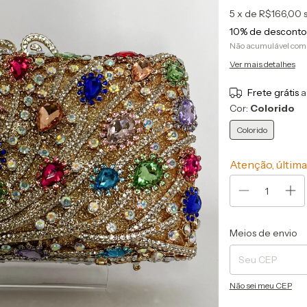
5
x de
R$166,00
10% de desconto
Não acumulável com
Ver mais detalhes
Frete grátis
a
Cor:
Colorido
Colorido
Atenção, última
Entregas para o CEP
Meios de envio
Não sei meu CEP