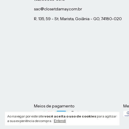
sac@closetdamay.com.br
R. 135, 59 - St. Marista, Goiânia - GO, 74180-020
Meios de pagamento
Me
Ao navegar por este site
você aceita o uso de cookies
para agilizar
a sua experiência de compra.
Entendi