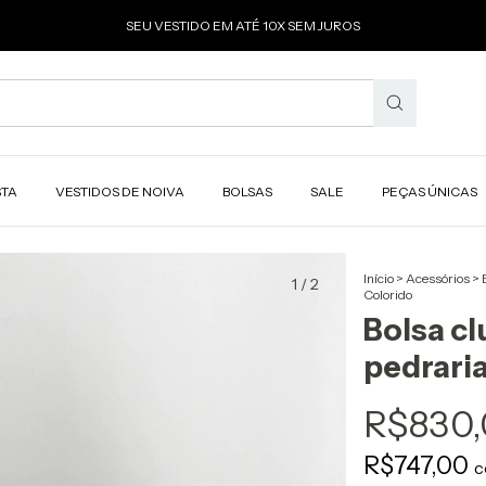
SEU VESTIDO EM ATÉ 10X SEM JUROS
STA
VESTIDOS DE NOIVA
BOLSAS
SALE
PEÇAS ÚNICAS
Início
>
Acessórios
>
1
/
2
Colorido
Bolsa cl
pedraria
R$830
R$747,00
c