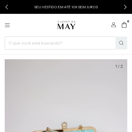
SEU VESTIDO EM ATÉ 10X SEM JUROS
0
1
/
2