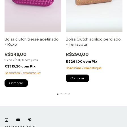
Bolsa clutch tressé acetinado
Bolsa Clutch acrílico perolado
- Roxo
- Terracota
R$348,00
R$290,00
2
x
de
R$174,00
sem juros
R$261,00
com
Pix
R$313,20
com
Pix
Só restam
2
em estoque!
Só restam
2
em estoque!
Comprar
Comprar