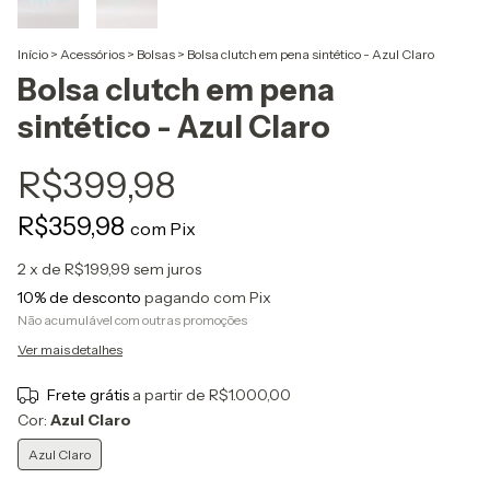
Início
>
Acessórios
>
Bolsas
>
Bolsa clutch em pena sintético - Azul Claro
Bolsa clutch em pena
sintético - Azul Claro
R$399,98
R$359,98
com
Pix
2
x de
R$199,99
sem juros
10% de desconto
pagando com Pix
Não acumulável com outras promoções
Ver mais detalhes
Frete grátis
a partir de
R$1.000,00
Cor:
Azul Claro
Azul Claro