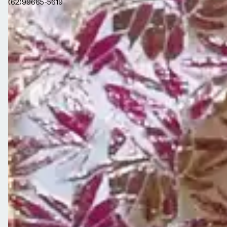
sac@closetdamay.com.br
R. 135, 59 - St. Marista, Goiânia - GO, 74180-020
Política de Privacidade
Dúvidas frequentes
Informações Gerais
Política de trocas
Trabalhe conosco
Horário de funcionamento
Loja física em Goiânia
Rastreio
Política de Vendas Internacionais
Seg a Sex de 08h às 18h/ Sábado de 08h às 14h.