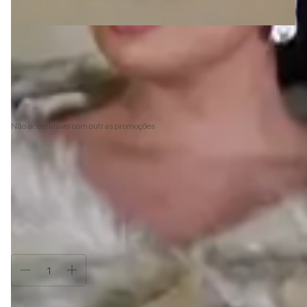
R$520,00
R$468,00
com
Pix
3
x de
R$173,33
sem juros
10% de desconto
pagando com Pix
Não acumulável com outras promoções
Ver mais detalhes
Frete grátis
a partir de
R$1.000,00
Cor:
Bege
Atenção, última peça!