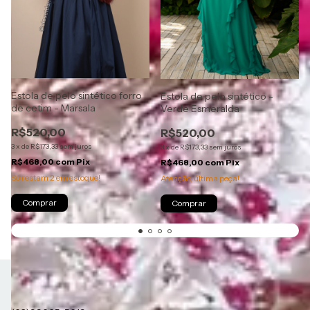
Estola de pelo sintético forro
Estola de pelo sintético -
de cetim - Marsala
Verde Esmeralda
R$520,00
R$520,00
3
x
de
R$173,33
sem juros
3
x
de
R$173,33
sem juros
R$468,00
com
Pix
R$468,00
com
Pix
Só restam
2
em estoque!
Atenção, última peça!
Comprar
Comprar