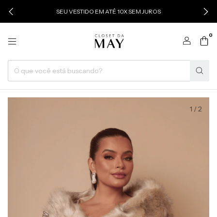
SEU VESTIDO EM ATÉ 10X SEM JUROS
0
1
/
2