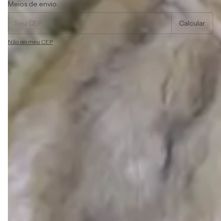
Entregas para o CEP:
Alterar CEP
Meios de envio
Calcular
Não sei meu CEP
Descrição
Estola de pele sintetico, proporciona um caimento
impecável, valorizando o corpo e trazendo charme e
elegância a peça.
O modelo permite diversas composições, podendo ser
usado em casamentos, eventos ao ar livre, e em outras
ocasiões formais que exigem beleza e elegância. O
modelo ideal para você que procura sofisticação e
romantismo.
Temos outras opções de cores.
Ainda em dúvida?