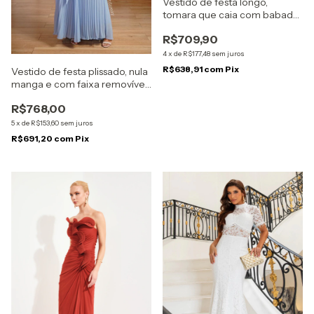
Vestido de festa longo,
tomara que caia com babado
- Marsala
R$709,90
4
x
de
R$177,48
sem juros
R$638,91
com
Pix
Vestido de festa plissado, nula
manga e com faixa removível
- Azul Serenity
R$768,00
5
x
de
R$153,60
sem juros
R$691,20
com
Pix