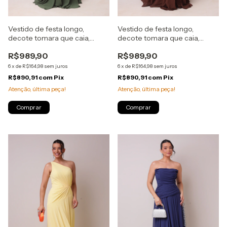
Vestido de festa longo,
Vestido de festa longo,
decote tomara que caia,
decote tomara que caia,
drapeados e corset - Verde
drapeados e corset - Marrom
R$989,90
R$989,90
Oliva
6
x
de
R$164,98
sem juros
6
x
de
R$164,98
sem juros
R$890,91
com
Pix
R$890,91
com
Pix
Atenção, última peça!
Atenção, última peça!
Comprar
Comprar