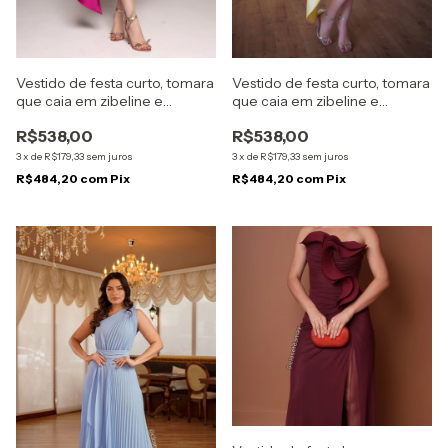
Vestido de festa curto, tomara
Vestido de festa curto, tomara
que caia em zibeline e
que caia em zibeline e
babados assimétricos - Rosa
babados assimétricos -
R$538,00
R$538,00
Pink
Amarelo
3
x
de
R$179,33
sem juros
3
x
de
R$179,33
sem juros
R$484,20
com
Pix
R$484,20
com
Pix