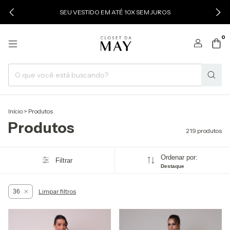
SEU VESTIDO EM ATÉ 10X SEM JUROS
0
Início
>
Produtos
Produtos
219 produtos
Ordenar por:
Filtrar
Destaque
Limpar filtros
36