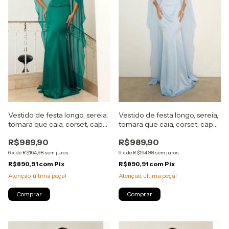
Vestido de festa longo, sereia,
Vestido de festa longo, sereia,
tomara que caia, corset, capa
tomara que caia, corset, capa
removível - Verde Esmeralda
removível - Azul Serenity
R$989,90
R$989,90
6
x
de
R$164,98
sem juros
6
x
de
R$164,98
sem juros
R$890,91
com
Pix
R$890,91
com
Pix
Atenção, última peça!
Atenção, última peça!
Comprar
Comprar