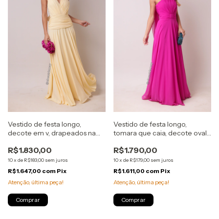
Vestido de festa longo,
Vestido de festa longo,
decote em v, drapeados na
tomara que caia, decote oval,
cintura - Amarelo
drapeados no busto e
R$1.830,00
R$1.790,00
echarpe - Rosa Pink
10
x
de
R$183,00
sem juros
10
x
de
R$179,00
sem juros
R$1.647,00
com
Pix
R$1.611,00
com
Pix
Atenção, última peça!
Atenção, última peça!
Comprar
Comprar