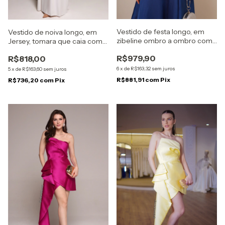
Vestido de festa longo, em
Vestido de noiva longo, em
zibeline ombro a ombro com
Jersey, tomara que caia com
drapeado na cintura e
recortes no busto - Branco
R$979,90
R$818,00
bordado - Azul Royal
6
x
de
R$163,32
sem juros
5
x
de
R$163,60
sem juros
R$881,91
com
Pix
R$736,20
com
Pix