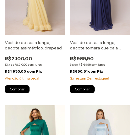
Vestido de festa longo,
Vestido de festa longo,
decote assimétrico, drapeado
decote tomara que caia,
e franzido - Amarelo
drapeados e corset - Azul
R$2.100,00
R$989,90
Manteiga
Marinho
10
x
de
R$210,00
sem juros
6
x
de
R$164,98
sem juros
R$1.890,00
com
Pix
R$890,91
com
Pix
Atenção, última peça!
Só restam
2
em estoque!
Comprar
Comprar