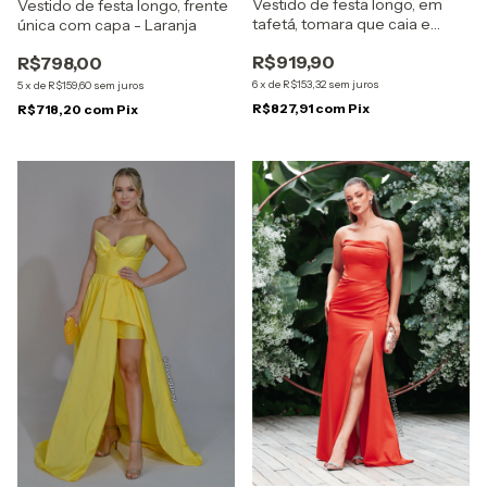
Vestido de festa longo, em
Vestido de festa longo, frente
tafetá, tomara que caia e
única com capa - Laranja
decote coração - Amarelo
R$919,90
R$798,00
6
x
de
R$153,32
sem juros
5
x
de
R$159,60
sem juros
R$827,91
com
Pix
R$718,20
com
Pix