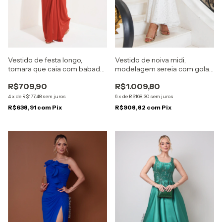
Vestido de festa longo,
Vestido de noiva midi,
tomara que caia com babado
modelagem sereia com gola
- Terracota
alta - Off White
R$709,90
R$1.009,80
4
x
de
R$177,48
sem juros
6
x
de
R$168,30
sem juros
R$638,91
com
Pix
R$908,82
com
Pix