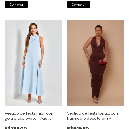
Comprar
Comprar
Vestido de festa midi, com
Vestido de festa longo, com
gola e saia evasê - Azul
franzido e decote em v -
Serenity
Marrom
R$798,00
R$849,80