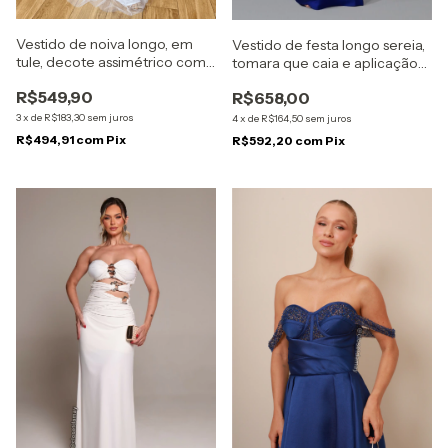
Vestido de noiva longo, em
Vestido de festa longo sereia,
tule, decote assimétrico com
tomara que caia e aplicação
detalhe de laço - Branco
de flores no busto - Azul Royal
R$549,90
R$658,00
3
x
de
R$183,30
sem juros
4
x
de
R$164,50
sem juros
R$494,91
com
Pix
R$592,20
com
Pix