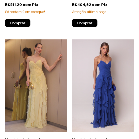
R$511,20
com
Pix
R$404,82
com
Pix
Só restam
2
em estoque!
Atenção, última peça!
Comprar
Comprar