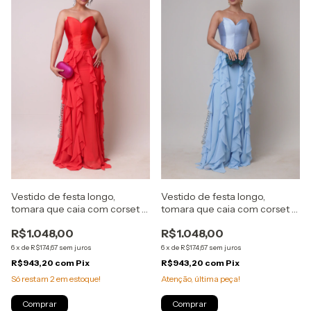
Vestido de festa longo,
Vestido de festa longo,
tomara que caia com corset e
tomara que caia com corset e
babados verticais - Laranja
babados verticais - Azul
R$1.048,00
R$1.048,00
Serenity
6
x
de
R$174,67
sem juros
6
x
de
R$174,67
sem juros
R$943,20
com
Pix
R$943,20
com
Pix
Só restam
2
em estoque!
Atenção, última peça!
Comprar
Comprar