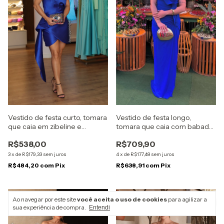
Vestido de festa curto, tomara
Vestido de festa longo,
que caia em zibeline e
tomara que caia com babado
babados assimétricos - Azul
- Azul Royal
R$538,00
R$709,90
Royal
3
x
de
R$179,33
sem juros
4
x
de
R$177,48
sem juros
R$484,20
com
Pix
R$638,91
com
Pix
Ao navegar por este site
você aceita o uso de cookies
para agilizar a
sua experiência de compra.
Entendi