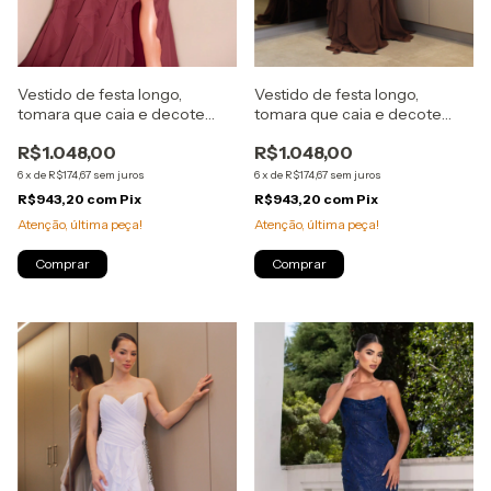
Vestido de festa longo,
Vestido de festa longo,
tomara que caia e decote
tomara que caia e decote
coração com drapeados,
coração com drapeados,
R$1.048,00
R$1.048,00
babados verticais na saia -
babados verticais na saia -
Marsala
Marrom
6
x
de
R$174,67
sem juros
6
x
de
R$174,67
sem juros
R$943,20
com
Pix
R$943,20
com
Pix
Atenção, última peça!
Atenção, última peça!
Comprar
Comprar