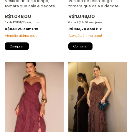
Vestido de festa longo,
Vestido de festa longo,
tomara que caia e decote
tomara que caia e decote
coração com drapeados,
coração com drapeados,
R$1.048,00
R$1.048,00
babados verticais na saia -
babados verticais na saia -
Amarelo Manteiga
Azul Royal
6
x
de
R$174,67
sem juros
6
x
de
R$174,67
sem juros
R$943,20
com
Pix
R$943,20
com
Pix
Atenção, última peça!
Atenção, última peça!
Comprar
Comprar