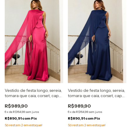
Vestido de festa longo, sereia,
Vestido de festa longo, sereia,
tomara que caia, corset, capa
tomara que caia, corset, capa
removível - Rosa Pink
removível - Azul Marinho
R$989,90
R$989,90
6
x
de
R$164,98
sem juros
6
x
de
R$164,98
sem juros
R$890,91
com
Pix
R$890,91
com
Pix
Só restam
2
em estoque!
Só restam
2
em estoque!