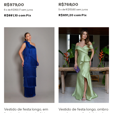
faixa removível - Fúcsia
R$768,00
R$979,00
5
x
de
R$153,60
sem juros
6
x
de
R$163,17
sem juros
R$691,20
com
Pix
R$881,10
com
Pix
Vestido de festa longo, ombro
Vestido de festa longo, em