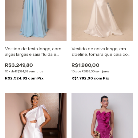
Vestido de festa longo, com
Vestido de noiva longo, em
alças largas e saia fluida e
zibeline, tomara que caia com
bordado em pedraria - Azul
capa removível - Branco
R$3.249,80
R$1.980,00
Serenity
10
x
de
R$324,98
sem juros
10
x
de
R$198,00
sem juros
R$2.924,82
com
Pix
R$1.782,00
com
Pix