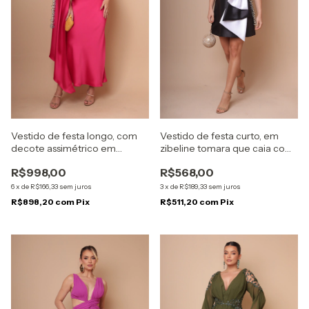
Vestido de festa longo, com
Vestido de festa curto, em
decote assimétrico em
zibeline tomara que caia com
modelagem sereia - Rosa Pink
laço frontal - Preto e Branco
R$998,00
R$568,00
6
x
de
R$166,33
sem juros
3
x
de
R$189,33
sem juros
R$898,20
com
Pix
R$511,20
com
Pix