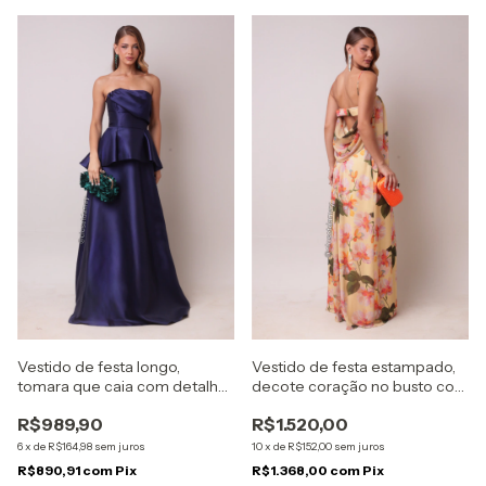
Vestido de festa longo,
Vestido de festa estampado,
tomara que caia com detalhe
decote coração no busto com
no busto, peplum assimétrico
alças e detalhe em laço e
R$989,90
R$1.520,00
- Azul Marinho
degagê nas costas - Amarelo
6
x
de
R$164,98
sem juros
10
x
de
R$152,00
sem juros
R$890,91
com
Pix
R$1.368,00
com
Pix