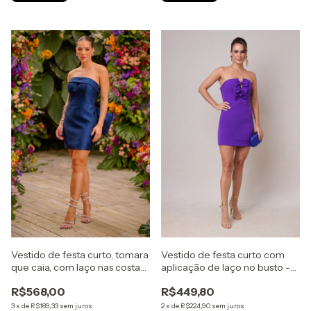
Vestido de festa curto, tomara
Vestido de festa curto com
que caia, com laço nas costas
aplicação de laço no busto -
e tecido acetinado - Azul
Roxo
R$568,00
R$449,80
Marinho
3
x
de
R$189,33
sem juros
2
x
de
R$224,90
sem juros