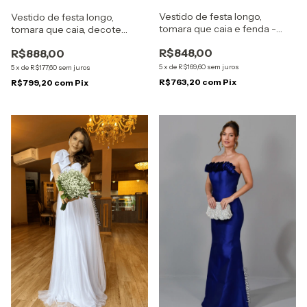
Vestido de festa longo,
Vestido de festa longo,
tomara que caia e fenda -
tomara que caia, decote
Coral
coração, busto estruturado e
R$848,00
R$888,00
fenda - Amarelo
5
x
de
R$169,60
sem juros
5
x
de
R$177,60
sem juros
R$763,20
com
Pix
R$799,20
com
Pix