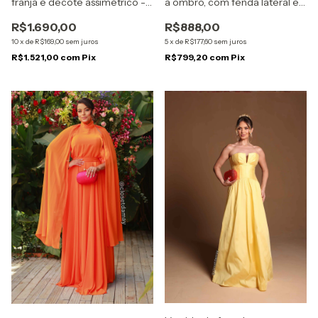
a ombro, com fenda lateral e
franja e decote assimétrico -
babados assimétricos - Verde
Azul Royal
R$888,00
R$1.690,00
Pistache
5
x
de
R$177,60
sem juros
10
x
de
R$169,00
sem juros
R$799,20
com
Pix
R$1.521,00
com
Pix