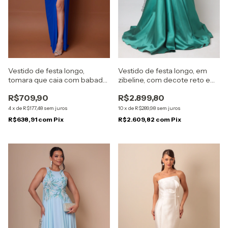
Vestido de festa longo,
Vestido de festa longo, em
tomara que caia com babado
zibeline, com decote reto e
- Azul Royal
alças largas - Verde
R$709,90
R$2.899,80
Esmeralda
4
x
de
R$177,48
sem juros
10
x
de
R$289,98
sem juros
R$638,91
com
Pix
R$2.609,82
com
Pix