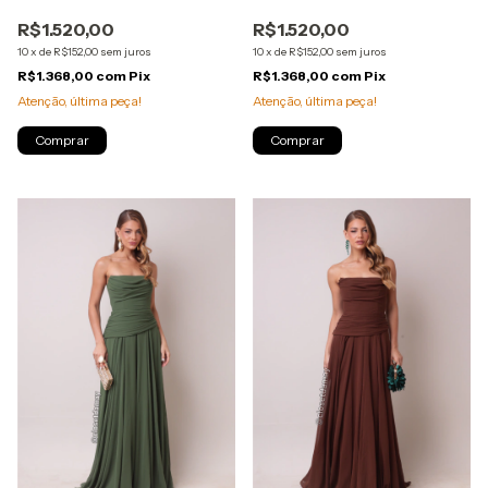
alças e detalhe em laço e
alças e detalhe em laço e
R$1.520,00
R$1.520,00
degagê nas costas - Verde
degagê nas costas - Rosa Pink
Menta
10
x
de
R$152,00
sem juros
10
x
de
R$152,00
sem juros
R$1.368,00
com
Pix
R$1.368,00
com
Pix
Atenção, última peça!
Atenção, última peça!
Comprar
Comprar