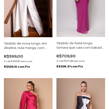
Vestido de festa longo,
Vestido de noiva longo, em
tomara que caia com babado
zibeline, nula manga, com
- Fúcsia
recorte na cintura - Branco
R$709,90
R$599,00
4
x
de
R$177,48
sem juros
3
x
de
R$199,67
sem juros
R$638,91
com
Pix
R$539,10
com
Pix