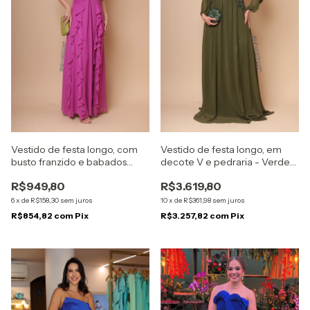
Vestido de festa longo, com
Vestido de festa longo, em
busto franzido e babados
decote V e pedraria - Verde
verticais - Fúcsia
Oliva
R$949,80
R$3.619,80
6
x
de
R$158,30
sem juros
10
x
de
R$361,98
sem juros
R$854,82
com
Pix
R$3.257,82
com
Pix