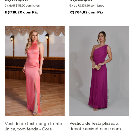
5
x
de
R$159,60
sem juros
5
x
de
R$169,96
sem juros
R$718,20
com
Pix
R$764,82
com
Pix
Vestido de festa plissado,
Vestido de festa longo frente
decote assimétrico e com
única, com fenda - Coral