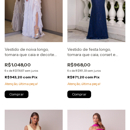
Vestido de noiva longo,
Vestido de festa longo,
tomara que caia e decote
tomara que caia, corset e
coração com drapeados,
drapeado - Azul Marinho
R$1.048,00
R$968,00
babados verticais na saia -
Branco
6
x
de
R$174,67
sem juros
6
x
de
R$161,33
sem juros
R$943,20
com
Pix
R$871,20
com
Pix
Atenção, última peça!
Atenção, última peça!
Comprar
Comprar