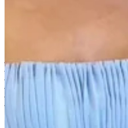
beleza e elegância. O modelo ideal para você que procura
sofisticação.
Fazem parte dessa paleta de cores o azul marinho, azul
agua, azul da prússia, azul celeste, azul indigo, azul
turquesa, azul royal, azul céu, azul claro, azul pastel, azul
serenity entre outros tons de azul.
Detalhes:
Trabalhado em tule com elastano
Echarpe
Detalhes na cintura
Possui bojo
Possui fenda
Possui forro
Ainda em dúvida?
Temos atendimento online especializado para