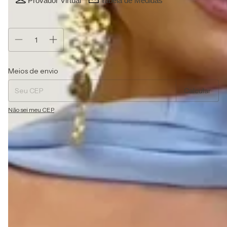
Provador Virtual
Tabela de Medidas
Atenção, última peça!
Entregas para o CEP:
Alterar CEP
Meios de envio
Calcular
Não sei meu CEP
Descrição
Vestido de festa longo, trabalhado em crepe de seda,
alças finas com echarpe, com aplicação em pedraria.
Possui bojo, forro e zíper.
O modelo permite diversas composições, podendo ser
usado por madrinhas e convidadas de casamentos na
igreja, campo e em outras ocasiões formais que exigem