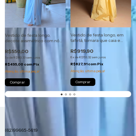
Vestido de festa longo, em
Vestido de festa longo,
tafetá, tomara que caia e
decote assimétrico com nó
decote coração - Amarelo
fake na cintura - Azul Serenity
R$919,90
R$550,00
6
x
de
R$153,32
sem juros
3
x
de
R$183,33
sem juros
R$827,91
com
Pix
R$495,00
com
Pix
Atenção, última peça!
Atenção, última peça!
Comprar
Comprar