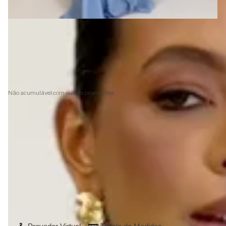
R$1.279,00
R$1.151,10
com
Pix
8
x de
R$159,88
sem juros
10% de desconto
pagando com Pix
Não acumulável com outras promoções
Ver mais detalhes
Frete grátis
Produto com uma cor:
Agua
Agua
Tamanho vestido:
40
40