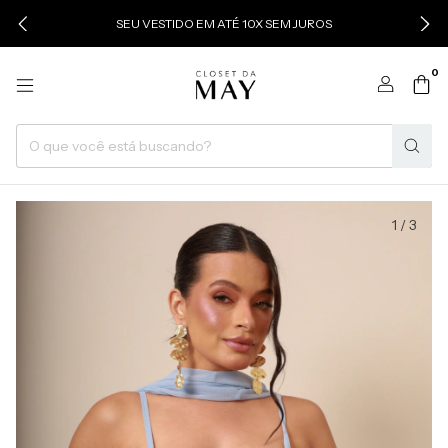
SEU VESTIDO EM ATÉ 10X SEM JUROS
0
1
/
3