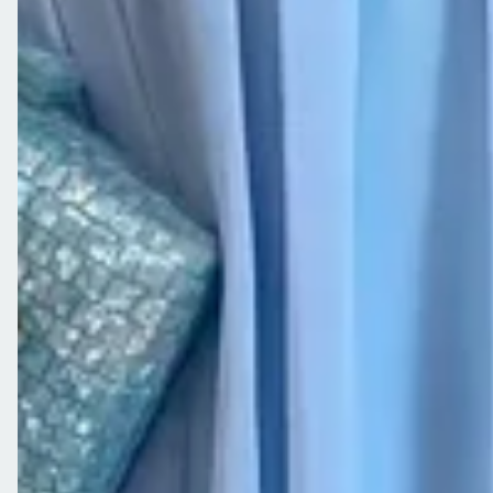
sac@closetdamay.com.br
R. 135, 59 - St. Marista, Goiânia - GO, 74180-020
Política de Privacidade
Dúvidas frequentes
Informações Gerais
Política de trocas
Trabalhe conosco
Horário de funcionamento
Loja física em Goiânia
Rastreio
Política de Vendas Internacionais
Seg a Sex de 08h às 18h/ Sábado de 08h às 14h.