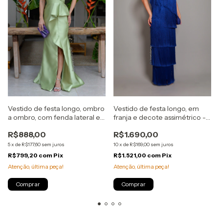
Vestido de festa longo, ombro
Vestido de festa longo, em
a ombro, com fenda lateral e
franja e decote assimétrico -
babados assimétricos - Verde
Azul Royal
R$888,00
R$1.690,00
Pistache
5
x
de
R$177,60
sem juros
10
x
de
R$169,00
sem juros
R$799,20
com
Pix
R$1.521,00
com
Pix
Atenção, última peça!
Atenção, última peça!
Comprar
Comprar