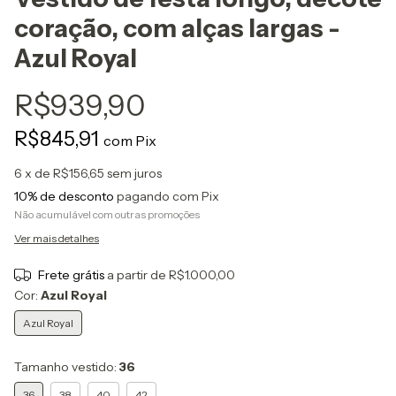
coração, com alças largas -
Azul Royal
R$939,90
R$845,91
com
Pix
6
x de
R$156,65
sem juros
10% de desconto
pagando com Pix
Não acumulável com outras promoções
Ver mais detalhes
Frete grátis
a partir de
R$1.000,00
Cor:
Azul Royal
Azul Royal
Tamanho vestido:
36
36
38
40
42