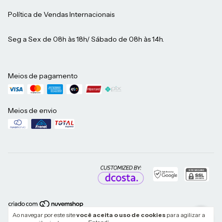
Política de Vendas Internacionais
Seg a Sex de 08h às 18h/ Sábado de 08h às 14h.
Meios de pagamento
Meios de envio
Ao navegar por este site
você aceita o uso de cookies
para agilizar a
Copyright Clos - 19738868000111 - 2026. Todos os direitos reservados.