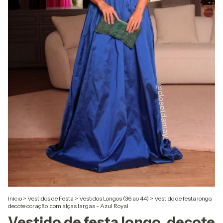
Início
>
Vestidos de Festa
>
Vestidos Longos (36 ao 44)
>
Vestido de festa longo,
decote coração, com alças largas - Azul Royal
Vestido de festa longo, decote