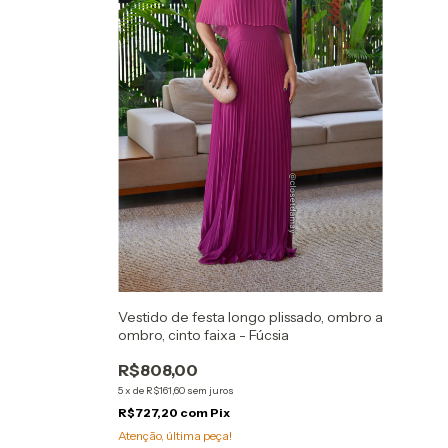
Vestido de festa longo plissado, ombro a
ombro, cinto faixa - Fúcsia
R$808,00
5
x
de
R$161,60
sem juros
R$727,20
com
Pix
Atenção, última peça!