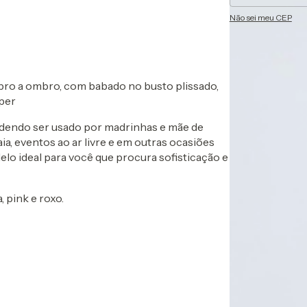
Não sei meu CEP
bro a ombro, com babado no busto plissado,
íper
dendo ser usado por madrinhas e mãe de
, eventos ao ar livre e em outras ocasiões
elo ideal para você que procura sofisticação e
, pink e roxo.