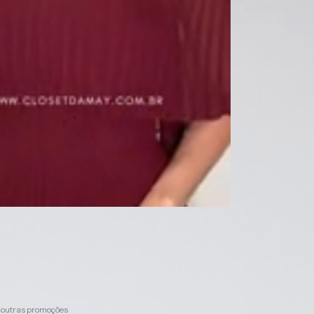
,00
com
Pix
em juros
pagando com Pix
 outras promoções