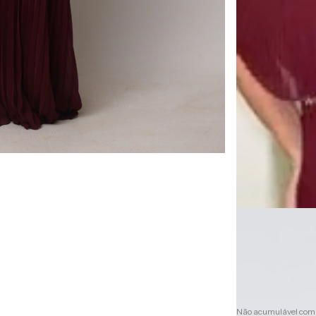
R$808
R$727,20
5
x de
R$161,60
s
10% de desconto
Não acumulável com