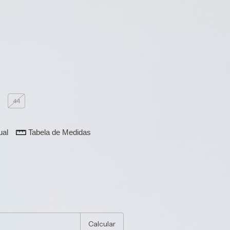
 partir de
R$1.000,00
:
42
44
ual
Tabela de Medidas
 peça!
:
Alterar CEP
Calcular