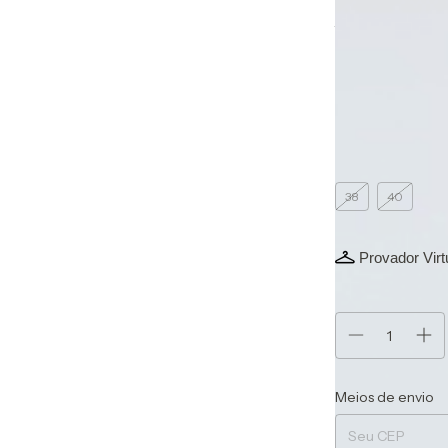
Ver mais detalhes
Frete grátis
a
Cor:
Marsala
Tamanho vestido
38
40
42
Provador Virt
Atenção, última
Entregas para o CEP
Meios de envio