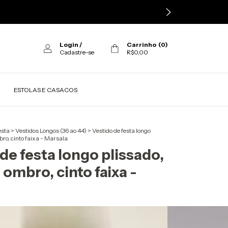
Login
/
Carrinho
(
0
)
Cadastre-se
R$0,00
ESTOLAS E CASACOS
esta
>
Vestidos Longos (36 ao 44)
>
Vestido de festa longo
ro, cinto faixa - Marsala
de festa longo plissado,
ombro, cinto faixa -