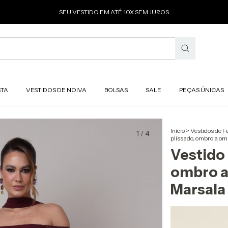
SEU VESTIDO EM ATÉ 10X SEM JUROS
STA
VESTIDOS DE NOIVA
BOLSAS
SALE
PEÇAS ÚNICAS
Início
>
Vestidos de F
1
/
4
plissado, ombro a omb
Vestido 
ombro a 
Marsala