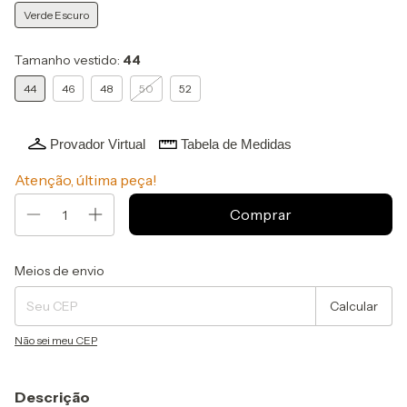
Verde Escuro
Tamanho vestido:
44
44
46
48
50
52
Provador Virtual
Tabela de Medidas
Atenção, última peça!
Entregas para o CEP:
Alterar CEP
Meios de envio
Calcular
Não sei meu CEP
Descrição