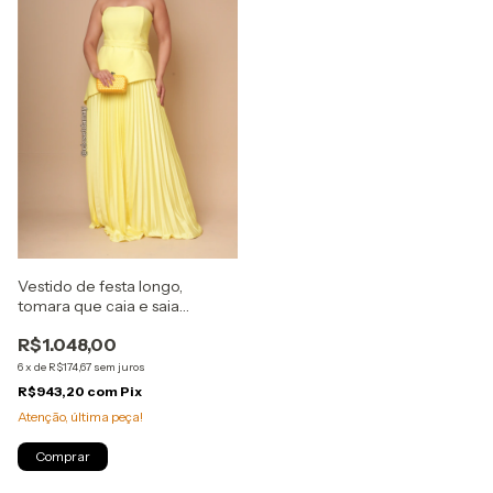
Vestido de festa longo,
tomara que caia e saia
plissada - Amarelo
R$1.048,00
6
x
de
R$174,67
sem juros
R$943,20
com
Pix
Atenção, última peça!
Comprar