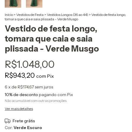
Início
>
Vestidos de Festa
>
Vestidos Longos (36 ao 44)
>
Vestido de festa longo,
tomara que caia e saia plissada - Verde Musgo
Vestido de festa longo,
tomara que caia e saia
plissada - Verde Musgo
R$1.048,00
R$943,20
com
Pix
6
x de
R$174,67
sem juros
10% de desconto
pagando com Pix
Não acumulável com outras promoções
Ver mais detalhes
Frete grátis
Cor:
Verde Escuro