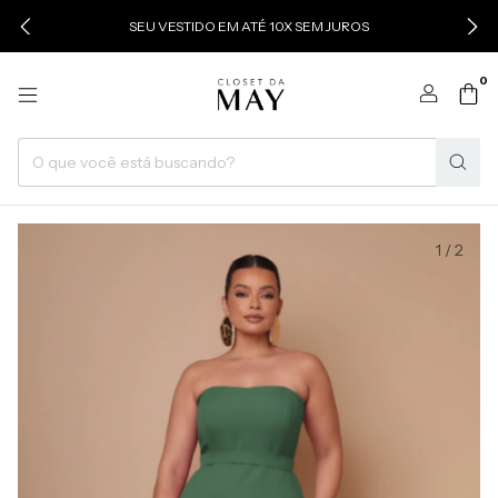
SEU VESTIDO EM ATÉ 10X SEM JUROS
0
1
/
2