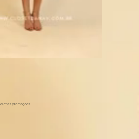
9,99
com
Pix
em juros
pagando com Pix
 outras promoções