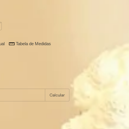
:
36
ual
Tabela de Medidas
 peça!
:
Alterar CEP
Calcular