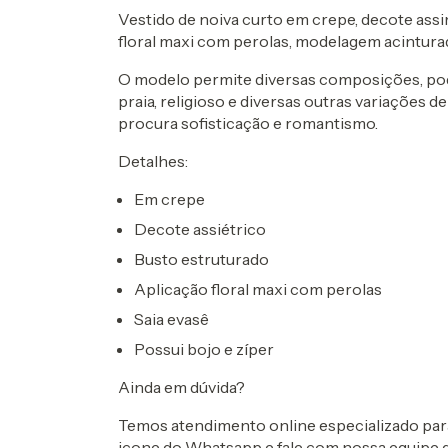
Vestido de noiva curto em crepe, decote ass
floral maxi com perolas, modelagem acinturada
O modelo permite diversas composições, pod
praia, religioso e diversas outras variações 
procura sofisticação e romantismo.
Detalhes:
Em crepe
Decote assiétrico
Busto estruturado
Aplicação floral maxi com perolas
Saia evasê
Possui bojo e zíper
Ainda em dúvida?
Temos atendimento online especializado para 
icone do Whatsapp e fale com nossa equipe 