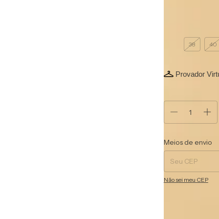
Off White
Tamanho vestido
36
38
40
Provador Virt
Atenção, última
Entregas para o CEP
Meios de envio
Não sei meu CEP