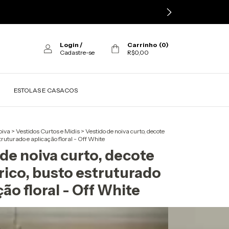
Login
/
Carrinho
(
0
)
Cadastre-se
R$0,00
ESTOLAS E CASACOS
oiva
>
Vestidos Curtos e Midis
>
Vestido de noiva curto, decote
truturado e aplicação floral - Off White
de noiva curto, decote
rico, busto estruturado
ção floral - Off White