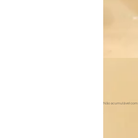
R$1.24
R$1.124,99
8
x de
R$156,25
s
10% de desconto
Não acumulável com
Ver mais detalhes
Frete grátis
Cor:
Off White