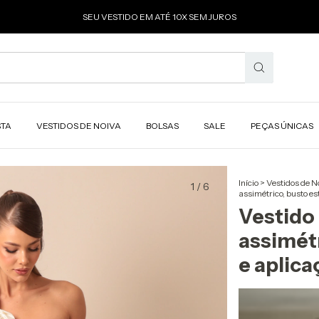
SEU VESTIDO EM ATÉ 10X SEM JUROS
STA
VESTIDOS DE NOIVA
BOLSAS
SALE
PEÇAS ÚNICAS
Início
>
Vestidos de N
1
/
6
assimétrico, busto es
Vestido 
assimét
e aplica