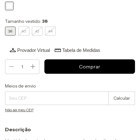
Tamanho vestido:
38
38
40
42
44
Provador Virtual
Tabela de Medidas
Entregas para o CEP:
Alterar CEP
Meios de envio
Calcular
Não sei meu CEP
Descrição