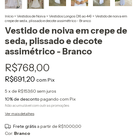
Início
>
Vestidos de Noiva
>
Vestidos Longos (36 ao 44)
>
Vestido de noiva em
crepe de seda, plissado e decote assimétrico - Branco
Vestido de noiva em crepe de
seda, plissado e decote
assimétrico - Branco
R$768,00
R$691,20
com
Pix
5
x de
R$153,60
sem juros
10% de desconto
pagando com Pix
Não acumulável com outras promoções
Ver mais detalhes
Frete grátis
a partir de
R$1.000,00
Cor:
Branco