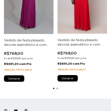
Vestido de festa plissado,
Vestido de festa plissado,
decote assimétrico e com
decote assimétrico e com
faixa removível - Vermelho
faixa removível - Fúcsia
R$768,00
R$768,00
5
x
de
R$153,60
sem juros
5
x
de
R$153,60
sem juros
R$691,20
com
Pix
R$691,20
com
Pix
Atenção, última peça!
Atenção, última peça!
Comprar
Comprar