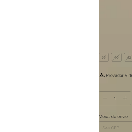
Ver mais detalhes
Frete grátis
Cor:
Off White
Off White
Tamanho vestido
38
40
42
Provador Virt
Atenção, última
Entregas para o CEP
Meios de envio