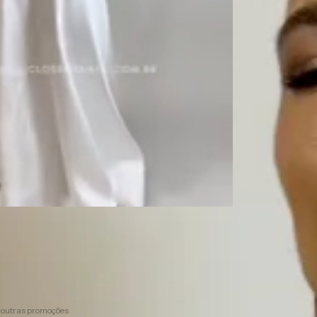
0,00
0
com
Pix
sem juros
pagando com Pix
 outras promoções