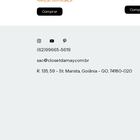
Atenção, última peça!
Comp
Comprar
sac@closetdamay.com.br
R. 135, 59 - St. Marista, Goiânia - GO, 74180-020