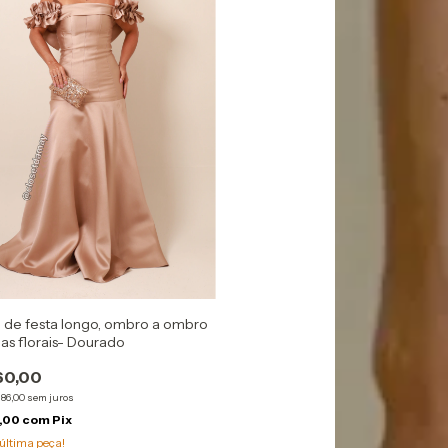
 de festa longo, ombro a ombro
s florais- Dourado
60,00
86,00
sem juros
4,00
com
Pix
última peça!