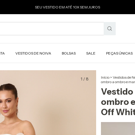
SEU VESTIDO EM ATÉ 10X SEM JUROS
STA
VESTIDOS DE NOIVA
BOLSAS
SALE
PEÇAS ÚNICAS
Início
>
Vestidos de N
1
/
8
ombro a ombro e man
Vestido 
ombro e
Off Whi