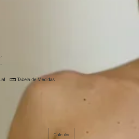
:
44
44
46
ual
Tabela de Medidas
 peça!
:
Alterar CEP
Calcular