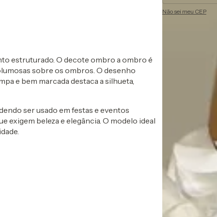
Não sei meu CEP
ento estruturado. O decote ombro a ombro é
volumosas sobre os ombros. O desenho
impa e bem marcada destaca a silhueta,
endo ser usado em festas e eventos
e exigem beleza e elegância. O modelo ideal
idade.