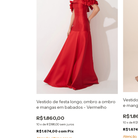
Vestido
Vestido de festa longo, ombro a ombro
e manga
e mangas em babados - Vermelho
R$1.8
R$1.860,00
10
x
de
R$1
10
x
de
R$186,00
sem juros
R$1.67
R$1.674,00
com
Pix
Atenção, 