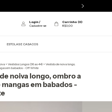
Login
/
Carrinho
(
0
)
Cadastre-se
R$0,00
ESTOLAS E CASACOS
oiva
>
Vestidos Longos (36 ao 44)
>
Vestido de noiva longo,
gas em babados - Off White
de noiva longo, ombro a
 mangas em babados -
te