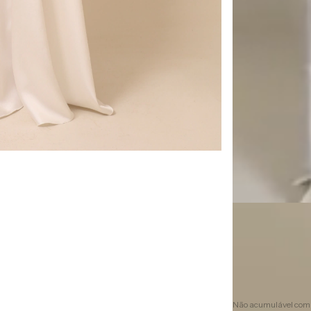
R$1.86
R$1.674,0
10
x de
R$186,00
10% de desconto
Não acumulável com