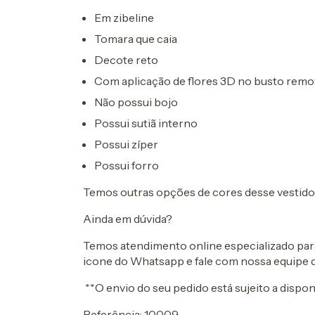
Em zibeline
Tomara que caia
Decote reto
Com aplicação de flores 3D no busto remo
Não possui bojo
Possui sutiã interno
Possui zíper
Possui forro
Temos outras opções de cores desse vestid
Ainda em dúvida?
Temos atendimento online especializado para 
icone do Whatsapp e fale com nossa equipe 
**O envio do seu pedido está sujeito a dispon
Referência: 10009