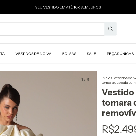
SEU VESTIDO EM ATÉ 10X SEM JUROS
STA
VESTIDOS DE NOIVA
BOLSAS
SALE
PEÇAS ÚNICAS
Início
>
Vestidos de N
1
/
6
tomara que caia com
Vestido 
tomara 
removíve
R$2.49