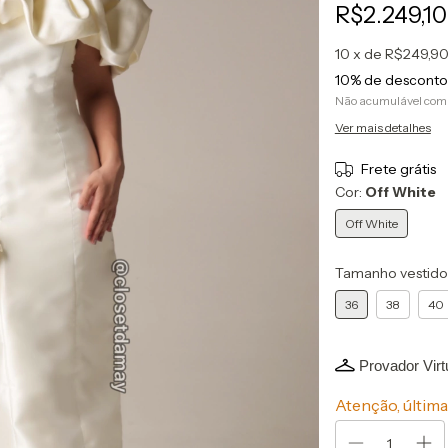
R$2.249,1
10
x de
R$249,9
10% de desconto
Não acumulável com
Ver mais detalhes
Frete grátis
Cor:
Off White
Off White
Tamanho vestido
36
38
40
Provador Virt
Atenção, última