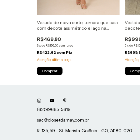
ombro a ombro
Vestido de noiva curto, tomara que caia
Vestido
com decote assimétrico e laço na
decote
cintura - Branco
Off Wh
R$469,80
R$999
3
x
de
R$156,60
sem juros
6
x
de
R$16
R$422,82
com
Pix
R$899,
Atenção, última peça!
Atenção, 
Comprar
Comp
sac@closetdamay.com.br
R. 135, 59 - St. Marista, Goiânia - GO, 74180-020