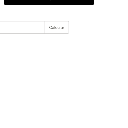
:
Alterar CEP
Calcular