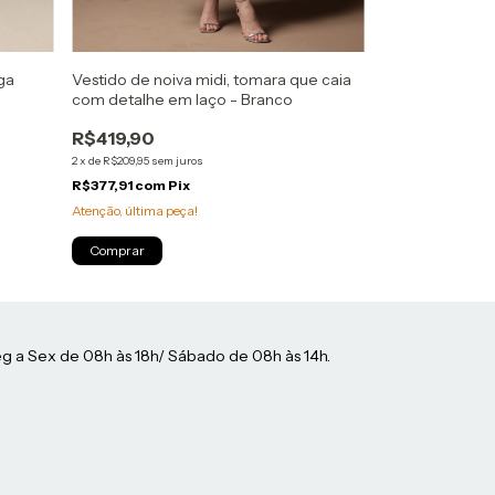
ga
Vestido de noiva midi, tomara que caia
Vestido de noiv
com detalhe em laço - Branco
assimétrico com
Branco
R$419,90
R$529,80
2
x
de
R$209,95
sem juros
3
x
de
R$176,60
sem ju
R$377,91
com
Pix
R$476,82
com
P
Atenção, última peça!
Atenção, última pe
Comprar
Comprar
g a Sex de 08h às 18h/ Sábado de 08h às 14h.