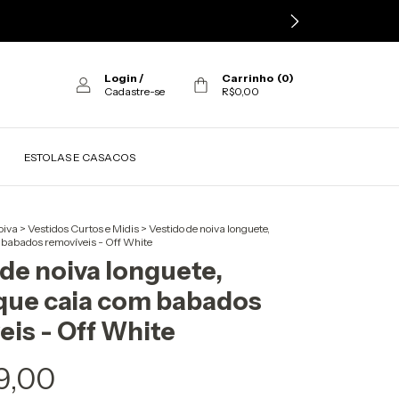
Login
/
Carrinho
(
0
)
Cadastre-se
R$0,00
ESTOLAS E CASACOS
oiva
>
Vestidos Curtos e Midis
>
Vestido de noiva longuete,
 babados removíveis - Off White
de noiva longuete,
que caia com babados
is - Off White
9,00