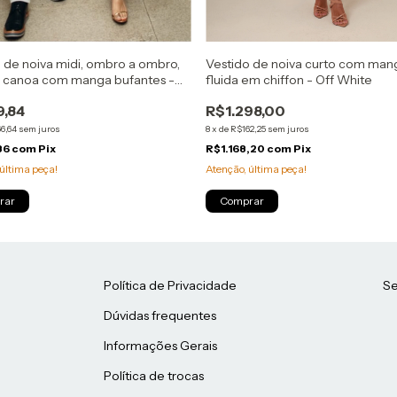
 de noiva midi, ombro a ombro,
Vestido de noiva curto com man
 canoa com manga bufantes -
fluida em chiffon - Off White
ite
,84
R$1.298,00
6,64
sem juros
8
x
de
R$162,25
sem juros
86
com
Pix
R$1.168,20
com
Pix
última peça!
Atenção, última peça!
rar
Comprar
Política de Privacidade
Se
Dúvidas frequentes
Informações Gerais
Política de trocas