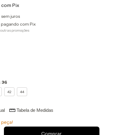
0
com
Pix
0
sem juros
pagando com Pix
 outras promoções
:
36
42
44
ual
Tabela de Medidas
 peça!