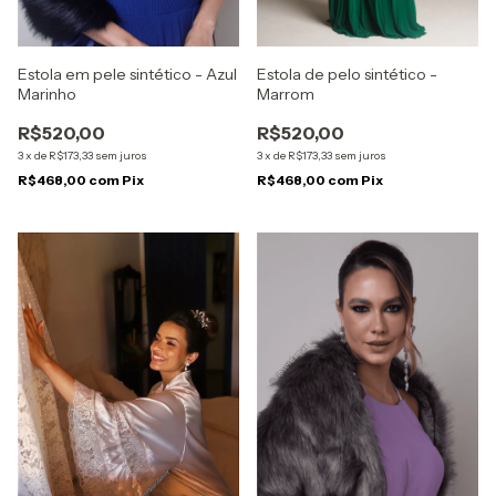
Estola em pele sintético - Azul
Estola de pelo sintético -
Marinho
Marrom
R$520,00
R$520,00
3
x
de
R$173,33
sem juros
3
x
de
R$173,33
sem juros
R$468,00
com
Pix
R$468,00
com
Pix