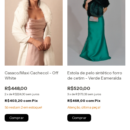
Casaco/Maxi Cachecol - Off
Estola de pelo sintético forro
White
de cetim - Verde Esmeralda
R$448,00
R$520,00
2
x
de
R$224,00
sem juros
3
x
de
R$173,33
sem juros
R$403,20
com
Pix
R$468,00
com
Pix
Só restam
2
em estoque!
Atenção, última peça!
Comprar
Comprar