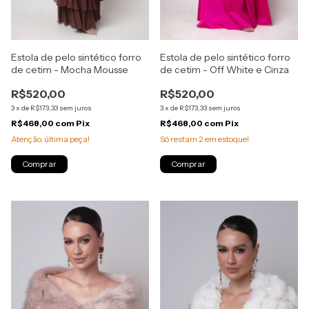
Estola de pelo sintético forro
Estola de pelo sintético forro
de cetim - Mocha Mousse
de cetim - Off White e Cinza
R$520,00
R$520,00
3
x
de
R$173,33
sem juros
3
x
de
R$173,33
sem juros
R$468,00
com
Pix
R$468,00
com
Pix
Atenção, última peça!
Só restam
2
em estoque!
Comprar
Comprar