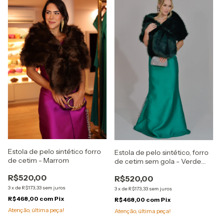
Estola de pelo sintético forro
Estola de pelo sintético, forro
de cetim - Marrom
de cetim sem gola - Verde
Esmeralda
R$520,00
R$520,00
3
x
de
R$173,33
sem juros
3
x
de
R$173,33
sem juros
R$468,00
com
Pix
R$468,00
com
Pix
Atenção, última peça!
Atenção, última peça!