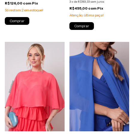
3
x
de
R$183,33
sem juros
R$126,00
com
Pix
R$495,00
com
Pix
Só restam
2
em estoque!
Atenção, última peça!
Comprar
Comprar