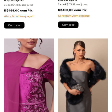
3
x
de
R$173,33
sem juros
3
x
de
R$173,33
sem juros
R$468,00
com
Pix
R$468,00
com
Pix
Só restam
2
em estoque!
Atenção, última peça!
Comprar
Comprar