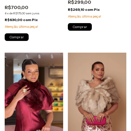
R$299,00
R$700,00
R$269,10
com
Pix
4
x
de
R$175,00
sem juros
Atenção, última peça!
R$630,00
com
Pix
Atenção, última peça!
Comprar
Comprar