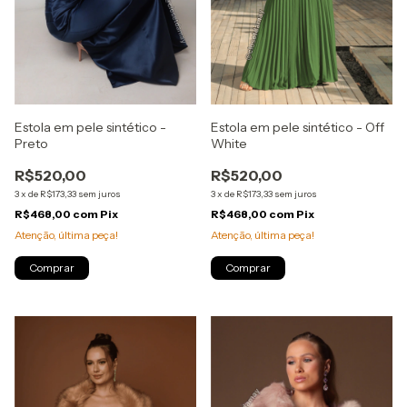
Estola em pele sintético -
Estola em pele sintético - Off
Preto
White
R$520,00
R$520,00
3
x
de
R$173,33
sem juros
3
x
de
R$173,33
sem juros
R$468,00
com
Pix
R$468,00
com
Pix
Atenção, última peça!
Atenção, última peça!
Comprar
Comprar