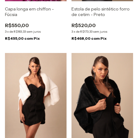
Capa longa em chiffon -
Estola de pelo sintético forro
Fúcsia
de cetim - Preto
R$550,00
R$520,00
3
x
de
R$183,33
sem juros
3
x
de
R$173,33
sem juros
R$495,00
com
Pix
R$468,00
com
Pix