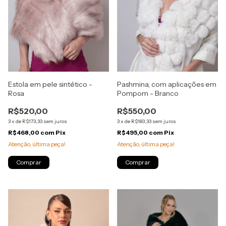
Estola em pele sintético -
Pashmina, com aplicações em
Rosa
Pompom - Branco
R$520,00
R$550,00
3
x
de
R$173,33
sem juros
3
x
de
R$183,33
sem juros
R$468,00
com
Pix
R$495,00
com
Pix
Atenção, última peça!
Atenção, última peça!
Comprar
Comprar