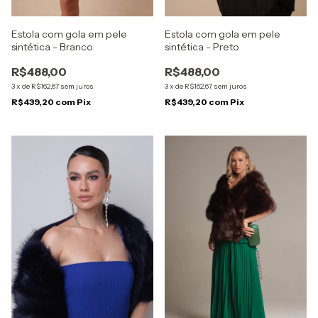
Estola com gola em pele
Estola com gola em pele
sintética - Branco
sintética - Preto
R$488,00
R$488,00
3
x
de
R$162,67
sem juros
3
x
de
R$162,67
sem juros
R$439,20
com
Pix
R$439,20
com
Pix