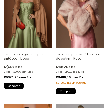
Echarp com gola em pelo
Estola de pelo sintético forro
sintético - Bege
de cetim - Rose
R$418,00
R$520,00
2
x
de
R$209,00
sem juros
3
x
de
R$173,33
sem juros
R$376,20
com
Pix
R$468,00
com
Pix
Só restam
2
em estoque!
Comprar
Comprar