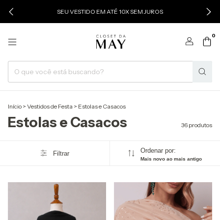
SEU VESTIDO EM ATÉ 10X SEM JUROS
0
Início
>
Vestidos de Festa
>
Estolas e Casacos
Estolas e Casacos
36 produtos
Ordenar por:
Filtrar
Mais novo ao mais antigo