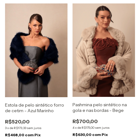
Pashmina pelo sintético na
Estola de pelo sintético forro
gola e nas bordas - Bege
de cetim - Azul Marinho
R$700,00
R$520,00
4
x
de
R$175,00
sem juros
3
x
de
R$173,33
sem juros
R$630,00
com
Pix
R$468,00
com
Pix