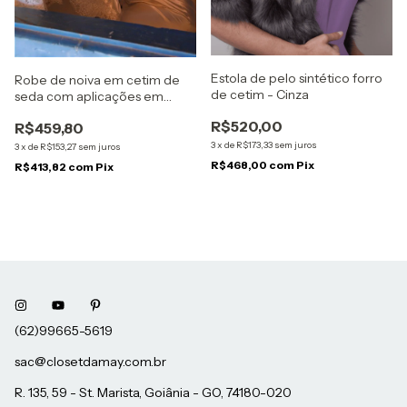
Estola de pelo sintético forro
Robe de noiva em cetim de
de cetim - Cinza
seda com aplicações em
renda
R$520,00
R$459,80
3
x
de
R$173,33
sem juros
3
x
de
R$153,27
sem juros
R$468,00
com
Pix
R$413,82
com
Pix
sac@closetdamay.com.br
R. 135, 59 - St. Marista, Goiânia - GO, 74180-020