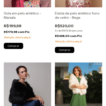
Gola em pelo sintético -
Estola de pelo sintético forro
Marsala
de cetim - Bege
R$199,98
R$520,00
3
x
de
R$173,33
sem juros
R$179,98
com
Pix
R$468,00
com
Pix
Atenção, última peça!
Atenção, última peça!
Comprar
Comprar