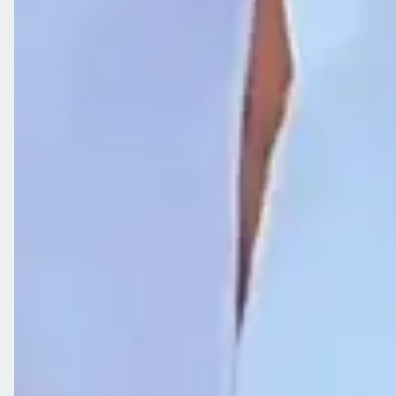
R. 135, 59 - St. Marista, Goiânia - GO, 74180-020
Política de Privacidade
Dúvidas frequentes
Informações Gerais
Política de trocas
Trabalhe conosco
Horário de funcionamento
Loja física em Goiânia
Rastreio
Política de Vendas Internacionais
Seg a Sex de 08h às 18h/ Sábado de 08h às 14h.