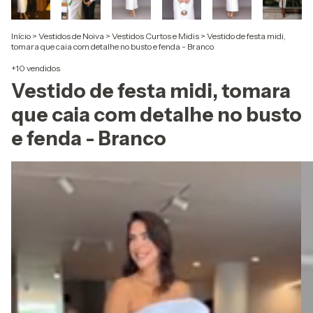
Início
>
Vestidos de Noiva
>
Vestidos Curtos e Midis
>
Vestido de festa midi,
tomara que caia com detalhe no busto e fenda - Branco
+10 vendidos
Vestido de festa midi, tomara
que caia com detalhe no busto
e fenda - Branco