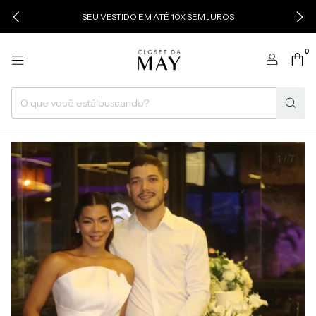
SEU VESTIDO EM ATÉ 10X SEM JUROS
0
1
/
7