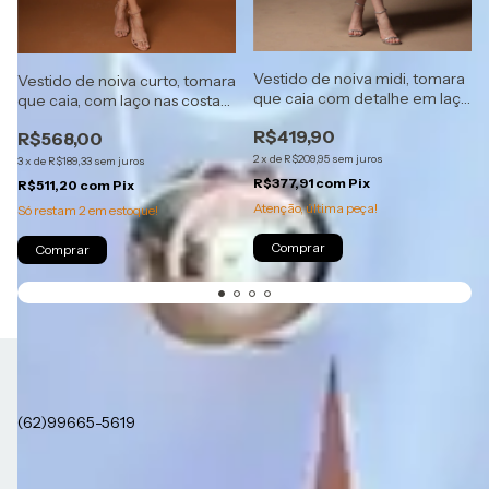
Vestido de noiva midi, tomara
Vestido de noiva curto, tomara
que caia com detalhe em laço
que caia, com laço nas costas
- Branco
e tecido acetinado - Branco
R$419,90
R$568,00
2
x
de
R$209,95
sem juros
3
x
de
R$189,33
sem juros
R$377,91
com
Pix
R$511,20
com
Pix
Atenção, última peça!
Só restam
2
em estoque!
Comprar
Comprar
sac@closetdamay.com.br