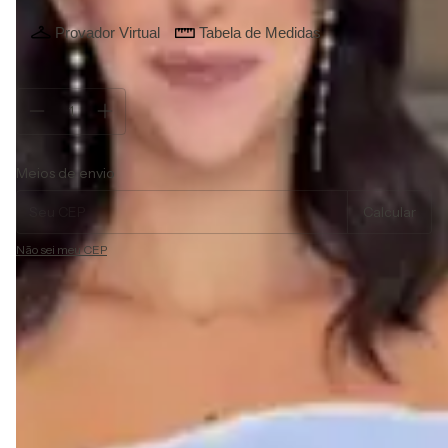
Provador Virtual
Tabela de Medidas
Atenção, última peça!
Entregas para o CEP:
Alterar CEP
Meios de envio
Calcular
Não sei meu CEP
Descrição
Vestido de noiva midi em zibeline, tomara que caia com
detalhe no busto, drapeado lateral e fenda transpassada.
Possui bpjo, forro e zíper.
O modelo permite diversas composições, podendo ser