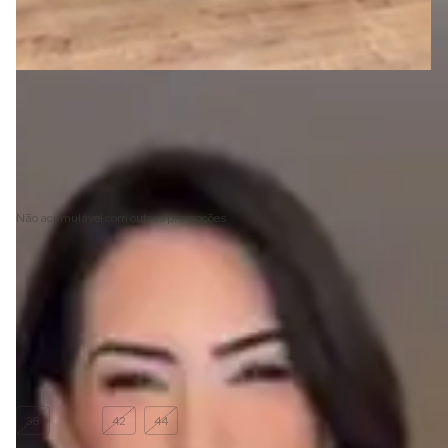
R$568,00
R$511,20
com
Pix
3
x de
R$189,33
sem juros
10% de desconto
pagando com Pix
Não acumulável com outras promoções
Ver mais detalhes
Frete grátis
a partir de
R$1.000,00
Cor:
Branco
Tamanho vestido:
40
38
40
42
44