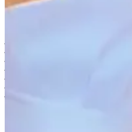
usado por convidada de casamentos e formaturas,
aniversários e em ocasiões que exigem beleza e
elegância. O modelo ideal para você que procura um
vestido estiloso e moderno.
Detalhes:
Em zibeline
Tomara que caia
Detalhe no busto
Drapeado lateral
Fenda transpassada
Possui bojo
Possui forro e zíper
Ainda em dúvida?
Temos atendimento online especializado para
esclarecer todas as suas dúvidas. Clique no icone do
Whatsapp e fale com nossa equipe de consultoras.