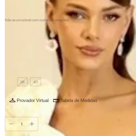
8
x de
R$156,25
sem juros
10% de desconto
pagando com Pix
Não acumulável com outras promoções
Ver mais detalhes
Frete grátis
Cor:
Off White
Off White
Tamanho vestido:
36
36
38
40
Provador Virtual
Tabela de Medidas
Atenção, última peça!