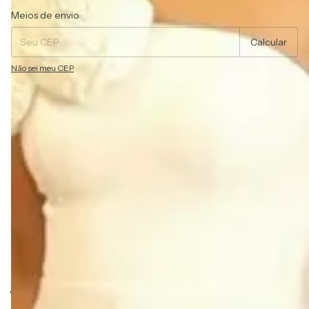
Entregas para o CEP:
Alterar CEP
Meios de envio
Calcular
Não sei meu CEP
Descrição
Vestido de noiva curto em crepe, decote assimétrico em
busto estruturado e aplicação floral maxi com perolas,
modelagem acinturada e saia evasê. Possui bojo e zíper
O modelo permite diversas composições, podendo ser
usado em casamentos ao ar livre, praia, religioso e
diversas outras variações de casamento. O modelo ideal
para você que procura sofisticação e romantismo.
Detalhes:
Em crepe