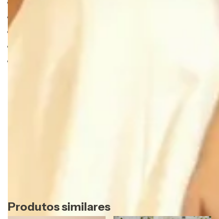
Decote assiétrico
Busto estruturado
Aplicação floral maxi com perolas
Saia evasê
Possui bojo e zíper
Ainda em dúvida?
Temos atendimento online especializado para
esclarecer todas as suas dúvidas. Clique no icone do
Whatsapp e fale com nossa equipe de consultoras.
**O envio do seu pedido está sujeito a disponibilidade de
estoque**
Referência: 3132
Produtos similares