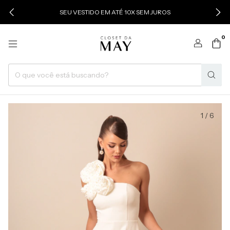
SEU VESTIDO EM ATÉ 10X SEM JUROS
0
1
/
6