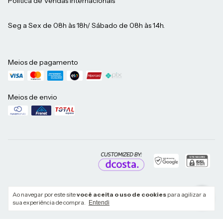
Política de Vendas Internacionais
Seg a Sex de 08h às 18h/ Sábado de 08h às 14h.
Meios de pagamento
Meios de envio
Ao navegar por este site
você aceita o uso de cookies
para agilizar a
sua experiência de compra.
Copyright Clos - 19738868000111 - 2026. Todos os direitos reservados.
Entendi