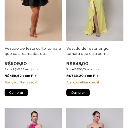
Vestido de festa curto, tomara
Vestido de festa longo,
que caia, camadas de
tomara que caia com
babados e detalhe de laço
babados assimétrico -
R$509,80
R$848,00
fixo - Preto
Amarelo
3
x
de
R$169,93
sem juros
5
x
de
R$169,60
sem juros
R$458,82
com
Pix
R$763,20
com
Pix
Atenção, última peça!
Atenção, última peça!
Comprar
Comprar