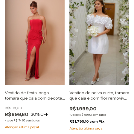
Vestido de festa longo,
Vestido de noiva curto, tomara
tomara que caia com decote,
que caia e com flor removível
reto flores fixas na lateral -
- Branco
R$998,00
R$1.999,00
Vermelho
R$698,60
30
% OFF
10
x
de
R$199,90
sem juros
4
x
de
R$174,65
sem juros
R$1.799,10
com
Pix
Atenção, última peça!
Atenção, última peça!