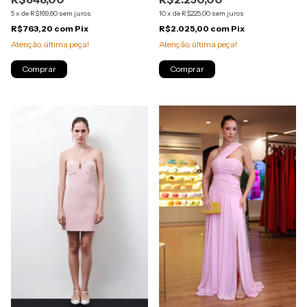
5
x
de
R$169,60
sem juros
10
x
de
R$225,00
sem juros
R$763,20
com
Pix
R$2.025,00
com
Pix
Atenção, última peça!
Atenção, última peça!
Comprar
Comprar