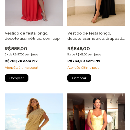
Vestido de festa longo,
Vestido de festa longo,
decote assimétrico, com capa
decote assimétrico, drapeado
e fenda - Laranja
e fenda - Preto
R$888,00
R$848,00
5
x
de
R$177,60
sem juros
5
x
de
R$169,60
sem juros
R$799,20
com
Pix
R$763,20
com
Pix
Atenção, última peça!
Atenção, última peça!
Comprar
Comprar