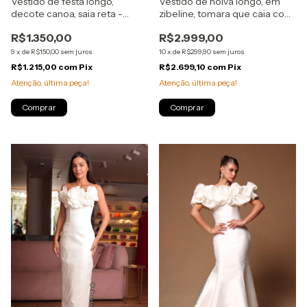
Vestido de festa longo,
Vestido de noiva longo, em
decote canoa, saia reta -
zibeline, tomara que caia com
Verde Esmeralda
bolsos e flores removíveis -
R$1.350,00
R$2.999,00
Off White
9
x
de
R$150,00
sem juros
10
x
de
R$299,90
sem juros
R$1.215,00
com
Pix
R$2.699,10
com
Pix
Atenção, última peça!
Atenção, última peça!
Comprar
Comprar