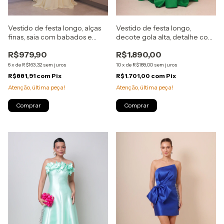
Vestido de festa longo, alças
Vestido de festa longo,
finas, saia com babados e
decote gola alta, detalhe com
capa - Amarelo
rosa nas costas - Verde
R$979,90
R$1.890,00
Bandeira
6
x
de
R$163,32
sem juros
10
x
de
R$189,00
sem juros
R$881,91
com
Pix
R$1.701,00
com
Pix
Atenção, última peça!
Atenção, última peça!
Comprar
Comprar