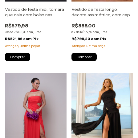
Vestido de festa midi, tomara
Vestido de festa longo,
que caia com bolso nas
decote assimétrico, com capa
laterais - Rose
e fenda - Rosa
R$579,98
R$888,00
3
x
de
R$193,33
sem juros
5
x
de
R$177,60
sem juros
R$521,98
com
Pix
R$799,20
com
Pix
Atenção, última peça!
Atenção, última peça!
Comprar
Comprar