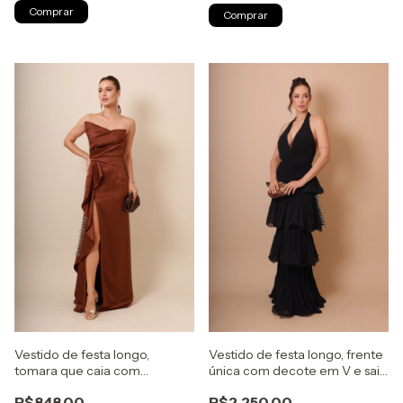
Comprar
Comprar
Vestido de festa longo,
Vestido de festa longo, frente
tomara que caia com
única com decote em V e saia
babados assimétrico -
em camadas - Preto
R$848,00
R$2.250,00
Marrom