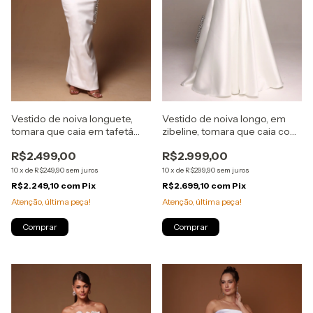
Vestido de noiva longuete,
Vestido de noiva longo, em
tomara que caia em tafetá
zibeline, tomara que caia com
com flores removíveis - Off
bolsos e babados - Off White
R$2.499,00
R$2.999,00
White
10
x
de
R$249,90
sem juros
10
x
de
R$299,90
sem juros
R$2.249,10
com
Pix
R$2.699,10
com
Pix
Atenção, última peça!
Atenção, última peça!
Comprar
Comprar