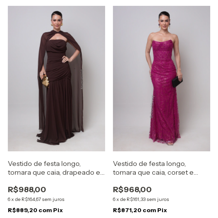
Vestido de festa longo,
Vestido de festa longo,
tomara que caia, drapeado e
tomara que caia, corset e
capa removível - Marrom
drapeado - Fúcsia
R$988,00
R$968,00
6
x
de
R$164,67
sem juros
6
x
de
R$161,33
sem juros
R$889,20
com
Pix
R$871,20
com
Pix