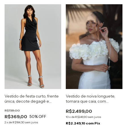
Vestido de festa curto, frente
Vestido de noiva longuete,
única, decote degagê e
tomara que caia, com
drapeado no quadril - Preto
aplicação de flor removível no
R$738,00
R$2.499,00
busto - Off White
R$369,00
50
% OFF
10
x
de
R$249,90
sem juros
2
x
de
R$184,50
sem juros
R$2.249,10
com
Pix