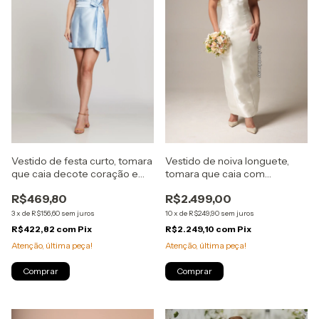
Vestido de festa curto, tomara
Vestido de noiva longuete,
que caia decote coração e
tomara que caia com
laço fixo - Azul Serenity
babados removíveis - Off
R$469,80
R$2.499,00
White
3
x
de
R$156,60
sem juros
10
x
de
R$249,90
sem juros
R$422,82
com
Pix
R$2.249,10
com
Pix
Atenção, última peça!
Atenção, última peça!
Comprar
Comprar