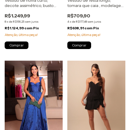
Vestido de noiva curto,
Vestido de festa longo,
decote assimétrico, busto
tomara que caia , modelagem
estruturado e aplicação floral
sereia, com echarpe - Laranja
R$1.249,99
R$709,90
- Off White
8
x
de
R$156,25
sem juros
4
x
de
R$177,48
sem juros
R$1.124,99
com
Pix
R$638,91
com
Pix
Atenção, última peça!
Atenção, última peça!
Comprar
Comprar