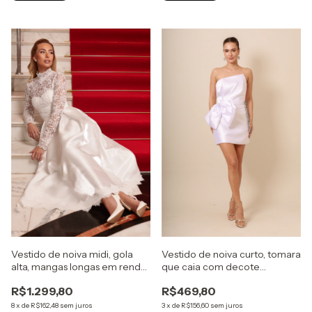
Vestido de noiva midi, gola
Vestido de noiva curto, tomara
alta, mangas longas em renda
que caia com decote
- Off White
assimétrico e laço na cintura -
R$1.299,80
R$469,80
Branco
8
x
de
R$162,48
sem juros
3
x
de
R$156,60
sem juros