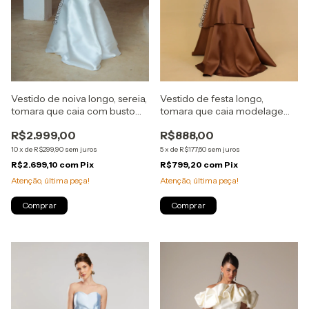
Vestido de noiva longo, sereia,
Vestido de festa longo,
tomara que caia com busto
tomara que caia modelagem
estruturado e flores
sereia e decote coração -
R$2.999,00
R$888,00
removíveis - Off White
Marrom
10
x
de
R$299,90
sem juros
5
x
de
R$177,60
sem juros
R$2.699,10
com
Pix
R$799,20
com
Pix
Atenção, última peça!
Atenção, última peça!
Comprar
Comprar