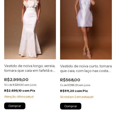
Vestido de noiva longo, sereia,
Vestido de noiva curto, tomara
tomara que caia em tafetá e
que caia, com laço nas costas
aplicação em flores - Off
e tecido acetinado - Branco
R$2.999,00
R$568,00
White
10
x
de
R$299,90
sem juros
3
x
de
R$189,33
sem juros
R$2.699,10
com
Pix
R$511,20
com
Pix
Atenção, última peça!
Só restam
2
em estoque!
Comprar
Comprar