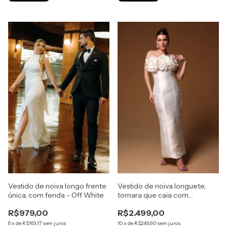
Vestido de noiva longo frente
Vestido de noiva longuete,
única, com fenda - Off White
tomara que caia com
aplicação de flor 3D no busto
R$979,00
R$2.499,00
- Off White
6
x
de
R$163,17
sem juros
10
x
de
R$249,90
sem juros