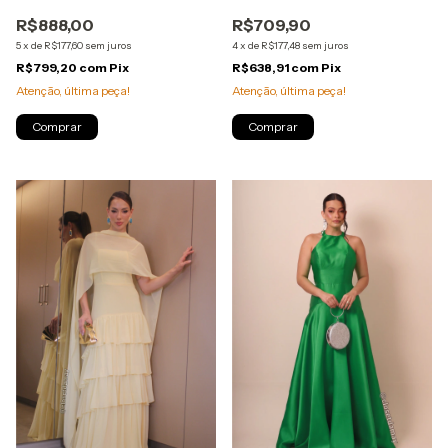
e fenda - Azul Serenity
- Verde Esmeralda
R$888,00
R$709,90
5
x
de
R$177,60
sem juros
4
x
de
R$177,48
sem juros
R$799,20
com
Pix
R$638,91
com
Pix
Atenção, última peça!
Atenção, última peça!
Comprar
Comprar