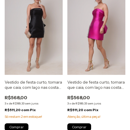
Vestido de festa curto, tomara
Vestido de festa curto, tomara
que caia, com laço nas costas
que caia, com laço nas costas
e tecido acetinado - Preto
e tecido acetinado - Rosa Pink
R$568,00
R$568,00
3
x
de
R$189,33
sem juros
3
x
de
R$189,33
sem juros
R$511,20
com
Pix
R$511,20
com
Pix
Só restam
2
em estoque!
Atenção, última peça!
Comprar
Comprar