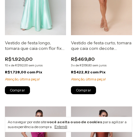
Vestido de festa longo,
Vestido de festa curto, tomara
tomara que caia com flor fixa
que caia com decote
- Verde Menta
assimétrico e laço cintura -
R$1.920,00
R$469,80
Azul Royal
10
x
de
R$192,00
sem juros
3
x
de
R$156,60
sem juros
R$1.728,00
com
Pix
R$422,82
com
Pix
Atenção, última peça!
Atenção, última peça!
Comprar
Comprar
Ao navegar por este site
você aceita o uso de cookies
para agilizar a
sua experiência de compra.
Entendi