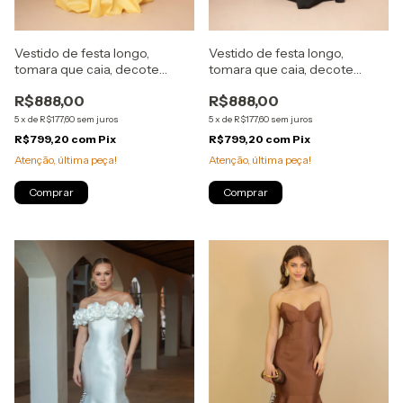
Vestido de festa longo,
Vestido de festa longo,
tomara que caia, decote
tomara que caia, decote
coração e modelagem sereia
coração e modelagem sereia
R$888,00
R$888,00
- Amarelo
- Preto
5
x
de
R$177,60
sem juros
5
x
de
R$177,60
sem juros
R$799,20
com
Pix
R$799,20
com
Pix
Atenção, última peça!
Atenção, última peça!
Comprar
Comprar