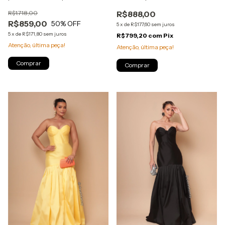
coração e modelagem sereia
R$1.718,00
R$888,00
- Vermelho
R$859,00
50
% OFF
5
x
de
R$177,60
sem juros
5
x
de
R$171,80
sem juros
R$799,20
com
Pix
Atenção, última peça!
Atenção, última peça!
Comprar
Comprar