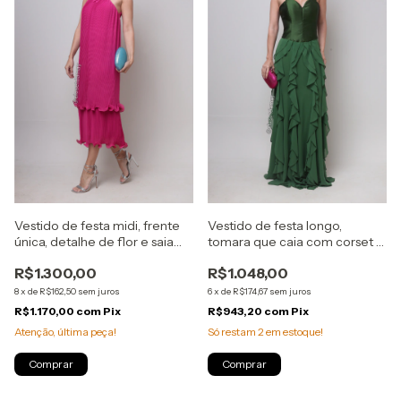
Vestido de festa midi, frente
Vestido de festa longo,
única, detalhe de flor e saia
tomara que caia com corset e
com duas camadas - Rosa
babados verticais - Verde
R$1.300,00
R$1.048,00
Pink
Oliva
8
x
de
R$162,50
sem juros
6
x
de
R$174,67
sem juros
R$1.170,00
com
Pix
R$943,20
com
Pix
Atenção, última peça!
Só restam
2
em estoque!
Comprar
Comprar