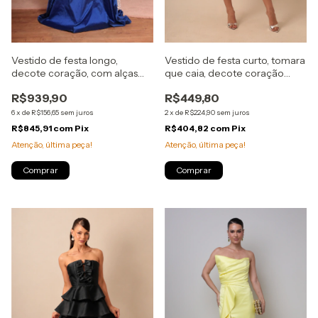
Vestido de festa longo,
Vestido de festa curto, tomara
decote coração, com alças
que caia, decote coração
largas - Azul Royal
com Maxi laço lateral - Preto
R$939,90
R$449,80
6
x
de
R$156,65
sem juros
2
x
de
R$224,90
sem juros
R$845,91
com
Pix
R$404,82
com
Pix
Atenção, última peça!
Atenção, última peça!
Comprar
Comprar