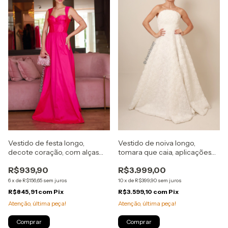
Vestido de festa longo,
Vestido de noiva longo,
decote coração, com alças
tomara que caia, aplicações
largas - Rosa Pink
rosas 3D - Off White
R$939,90
R$3.999,00
6
x
de
R$156,65
sem juros
10
x
de
R$399,90
sem juros
R$845,91
com
Pix
R$3.599,10
com
Pix
Atenção, última peça!
Atenção, última peça!
Comprar
Comprar