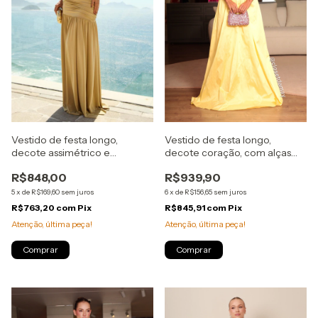
Vestido de festa longo,
Vestido de festa longo,
decote assimétrico e
decote coração, com alças
drapeado - Areia
largas - Amarelo
R$848,00
R$939,90
5
x
de
R$169,60
sem juros
6
x
de
R$156,65
sem juros
R$763,20
com
Pix
R$845,91
com
Pix
Atenção, última peça!
Atenção, última peça!
Comprar
Comprar