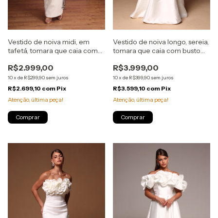
Vestido de noiva midi, em
Vestido de noiva longo, sereia,
tafetá, tomara que caia com
tomara que caia com busto
flores removíveis - Off White
estruturado e babados
R$2.999,00
R$3.999,00
removíveis - Off White
10
x
de
R$299,90
sem juros
10
x
de
R$399,90
sem juros
R$2.699,10
com
Pix
R$3.599,10
com
Pix
Atenção, última peça!
Atenção, última peça!
Comprar
Comprar